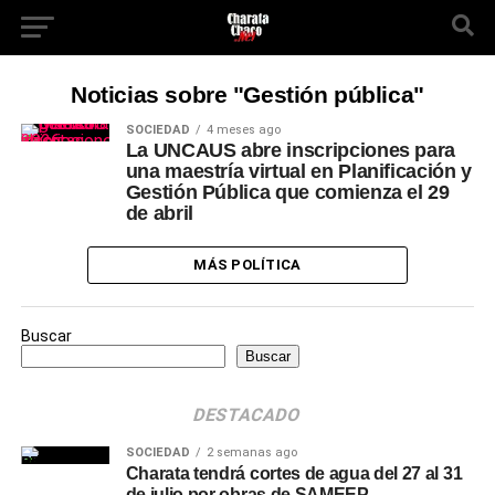
Noticias sobre "Gestión pública"
SOCIEDAD
4 meses ago
La UNCAUS abre inscripciones para
una maestría virtual en Planificación y
Gestión Pública que comienza el 29
de abril
MÁS POLÍTICA
Buscar
Buscar
DESTACADO
SOCIEDAD
2 semanas ago
Charata tendrá cortes de agua del 27 al 31
de julio por obras de SAMEEP