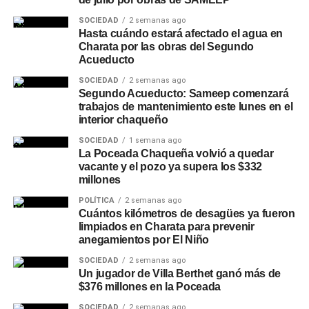
SOCIEDAD
2 semanas ago
Hasta cuándo estará afectado el agua en
Charata por las obras del Segundo
Acueducto
SOCIEDAD
2 semanas ago
Segundo Acueducto: Sameep comenzará
trabajos de mantenimiento este lunes en el
interior chaqueño
SOCIEDAD
1 semana ago
La Poceada Chaqueña volvió a quedar
vacante y el pozo ya supera los $332
millones
POLÍTICA
2 semanas ago
Cuántos kilómetros de desagües ya fueron
limpiados en Charata para prevenir
anegamientos por El Niño
SOCIEDAD
2 semanas ago
Un jugador de Villa Berthet ganó más de
$376 millones en la Poceada
SOCIEDAD
2 semanas ago