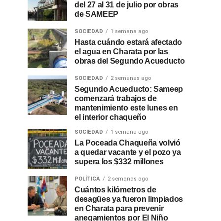
del 27 al 31 de julio por obras
de SAMEEP
SOCIEDAD
1 semana ago
Hasta cuándo estará afectado
el agua en Charata por las
obras del Segundo Acueducto
SOCIEDAD
2 semanas ago
Segundo Acueducto: Sameep
comenzará trabajos de
mantenimiento este lunes en
el interior chaqueño
SOCIEDAD
1 semana ago
La Poceada Chaqueña volvió
a quedar vacante y el pozo ya
supera los $332 millones
POLÍTICA
2 semanas ago
Cuántos kilómetros de
desagües ya fueron limpiados
en Charata para prevenir
anegamientos por El Niño