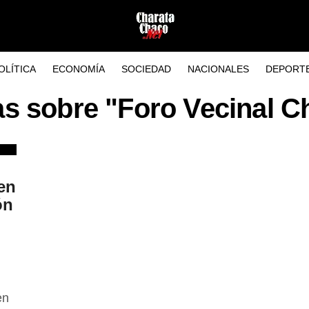
OLÍTICA
ECONOMÍA
SOCIEDAD
NACIONALES
DEPORT
as sobre "Foro Vecinal C
en
ón
en