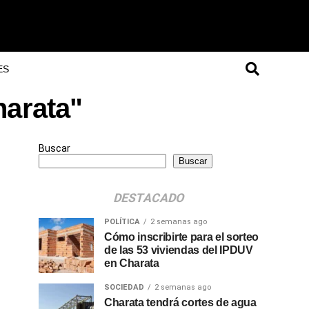
ES
harata"
Buscar
Buscar
DESTACADO
POLÍTICA
2 semanas ago
Cómo inscribirte para el sorteo
de las 53 viviendas del IPDUV
en Charata
SOCIEDAD
2 semanas ago
Charata tendrá cortes de agua