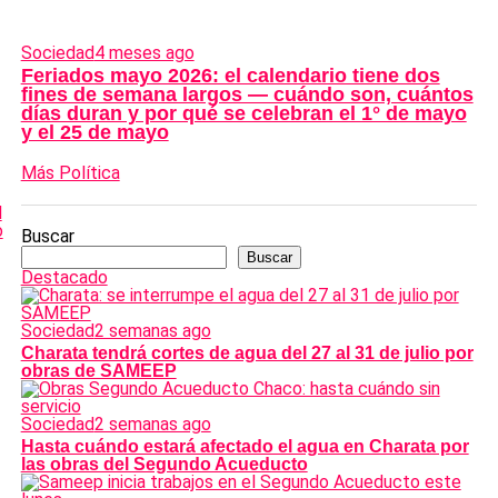
Sociedad
4 meses ago
Feriados mayo 2026: el calendario tiene dos
fines de semana largos — cuándo son, cuántos
días duran y por qué se celebran el 1° de mayo
y el 25 de mayo
Más Política
Buscar
Buscar
Destacado
Sociedad
2 semanas ago
Charata tendrá cortes de agua del 27 al 31 de julio por
obras de SAMEEP
Sociedad
2 semanas ago
Hasta cuándo estará afectado el agua en Charata por
las obras del Segundo Acueducto