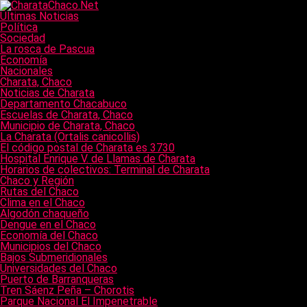
Últimas Noticias
Política
Sociedad
La rosca de Pascua
Economía
Nacionales
Charata, Chaco
Noticias de Charata
Departamento Chacabuco
Escuelas de Charata, Chaco
Municipio de Charata, Chaco
La Charata (Ortalis canicollis)
El código postal de Charata es 3730
Hospital Enrique V. de Llamas de Charata
Horarios de colectivos: Terminal de Charata
Chaco y Región
Rutas del Chaco
Clima en el Chaco
Algodón chaqueño
Dengue en el Chaco
Economía del Chaco
Municipios del Chaco
Bajos Submeridionales
Universidades del Chaco
Puerto de Barranqueras
Tren Sáenz Peña – Chorotis
Parque Nacional El Impenetrable