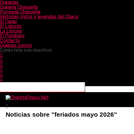
Quinielas
Quiniela Chaqueña
Poceada Chaqueña
Historias, mitos y leyendas del Chaco
El Carau
El Lobizón
La Llorona
El Pombero
Contacto
Quiénes somos
Conéctate con nosotros
CharataChaco.Net
Noticias sobre "feriados mayo 2026"