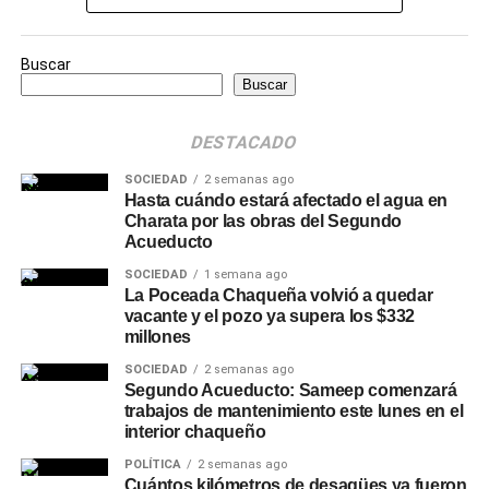
Buscar
Buscar
DESTACADO
SOCIEDAD
2 semanas ago
Hasta cuándo estará afectado el agua en
Charata por las obras del Segundo
Acueducto
SOCIEDAD
1 semana ago
La Poceada Chaqueña volvió a quedar
vacante y el pozo ya supera los $332
millones
SOCIEDAD
2 semanas ago
Segundo Acueducto: Sameep comenzará
trabajos de mantenimiento este lunes en el
interior chaqueño
POLÍTICA
2 semanas ago
Cuántos kilómetros de desagües ya fueron