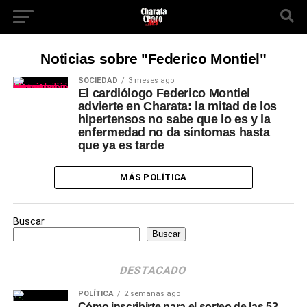
Noticias sobre "Federico Montiel"
SOCIEDAD
3 meses ago
El cardiólogo Federico Montiel
advierte en Charata: la mitad de los
hipertensos no sabe que lo es y la
enfermedad no da síntomas hasta
que ya es tarde
MÁS POLÍTICA
Buscar
Buscar
DESTACADO
POLÍTICA
2 semanas ago
Cómo inscribirte para el sorteo de las 53