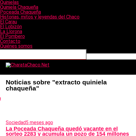
Quinielas
Quiniela Chaqueña
Poceada Chaqueña
Historias, mitos y leyendas del Chaco
El Carau
El Lobizón
La Llorona
El Pombero
Contacto
Quiénes somos
Conéctate con nosotros
CharataChaco.Net
Noticias sobre "extracto quiniela
chaqueña"
Sociedad
5 meses ago
La Poceada Chaqueña quedó vacante en el
sorteo 2283 y acumula un pozo de 154 millones