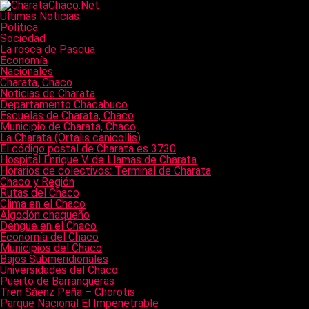
Últimas Noticias
Política
Sociedad
La rosca de Pascua
Economía
Nacionales
Charata, Chaco
Noticias de Charata
Departamento Chacabuco
Escuelas de Charata, Chaco
Municipio de Charata, Chaco
La Charata (Ortalis canicollis)
El código postal de Charata es 3730
Hospital Enrique V. de Llamas de Charata
Horarios de colectivos: Terminal de Charata
Chaco y Región
Rutas del Chaco
Clima en el Chaco
Algodón chaqueño
Dengue en el Chaco
Economía del Chaco
Municipios del Chaco
Bajos Submeridionales
Universidades del Chaco
Puerto de Barranqueras
Tren Sáenz Peña – Chorotis
Parque Nacional El Impenetrable