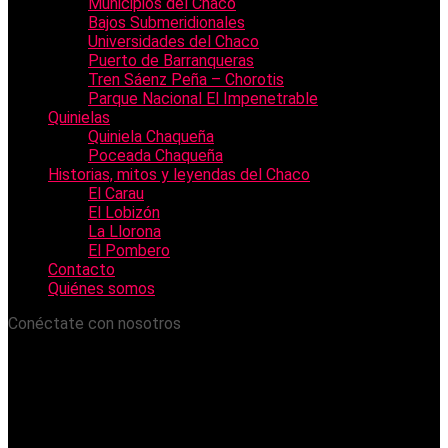
Municipios del Chaco
Bajos Submeridionales
Universidades del Chaco
Puerto de Barranqueras
Tren Sáenz Peña – Chorotis
Parque Nacional El Impenetrable
Quinielas
Quiniela Chaqueña
Poceada Chaqueña
Historias, mitos y leyendas del Chaco
El Carau
El Lobizón
La Llorona
El Pombero
Contacto
Quiénes somos
Conéctate con nosotros