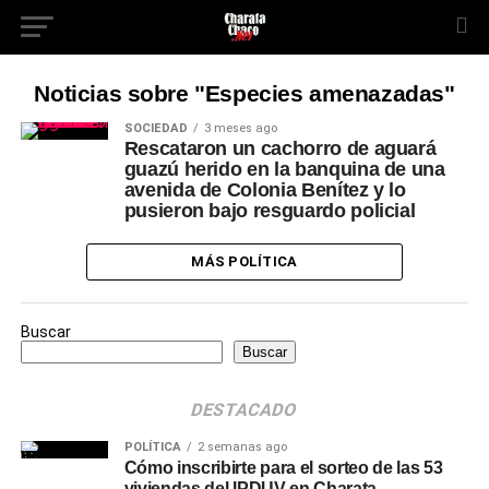
Noticias sobre "Especies amenazadas"
SOCIEDAD
3 meses ago
Rescataron un cachorro de aguará
guazú herido en la banquina de una
avenida de Colonia Benítez y lo
pusieron bajo resguardo policial
MÁS POLÍTICA
Buscar
Buscar
DESTACADO
POLÍTICA
2 semanas ago
Cómo inscribirte para el sorteo de las 53
viviendas del IPDUV en Charata