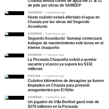
Charata tendrá cortes de agua del 27 al 31
de julio por obras de SAMEEP
SOCIEDAD
2 semanas ago
Hasta cuándo estará afectado el agua en
Charata por las obras del Segundo
Acueducto
SOCIEDAD
2 semanas ago
Segundo Acueducto: Sameep comenzará
trabajos de mantenimiento este lunes en el
interior chaqueño
SOCIEDAD
1 semana ago
La Poceada Chaqueña volvió a quedar
vacante y el pozo ya supera los $332
millones
POLÍTICA
2 semanas ago
Cuántos kilómetros de desagües ya fueron
limpiados en Charata para prevenir
anegamientos por El Niño
SOCIEDAD
2 semanas ago
Un jugador de Villa Berthet ganó más de
$376 millones en la Poceada