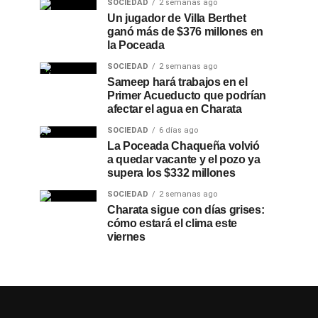
SOCIEDAD
2 semanas ago
Un jugador de Villa Berthet
ganó más de $376 millones en
la Poceada
SOCIEDAD
2 semanas ago
Sameep hará trabajos en el
Primer Acueducto que podrían
afectar el agua en Charata
SOCIEDAD
6 días ago
La Poceada Chaqueña volvió
a quedar vacante y el pozo ya
supera los $332 millones
SOCIEDAD
2 semanas ago
Charata sigue con días grises:
cómo estará el clima este
viernes