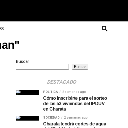
ES
man"
Buscar
Buscar
DESTACADO
POLÍTICA
2 semanas ago
Cómo inscribirte para el sorteo
de las 53 viviendas del IPDUV
en Charata
SOCIEDAD
2 semanas ago
Charata tendrá cortes de agua