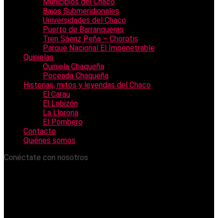
Municipios del Chaco
Bajos Submeridionales
Universidades del Chaco
Puerto de Barranqueras
Tren Sáenz Peña – Chorotis
Parque Nacional El Impenetrable
Quinielas
Quiniela Chaqueña
Poceada Chaqueña
Historias, mitos y leyendas del Chaco
El Carau
El Lobizón
La Llorona
El Pombero
Contacto
Quiénes somos
Conéctate con nosotros