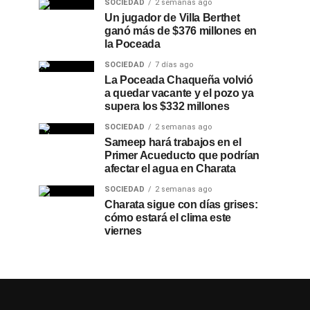
SOCIEDAD
2 semanas ago
Un jugador de Villa Berthet
ganó más de $376 millones en
la Poceada
SOCIEDAD
7 días ago
La Poceada Chaqueña volvió
a quedar vacante y el pozo ya
supera los $332 millones
SOCIEDAD
2 semanas ago
Sameep hará trabajos en el
Primer Acueducto que podrían
afectar el agua en Charata
SOCIEDAD
2 semanas ago
Charata sigue con días grises:
cómo estará el clima este
viernes