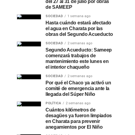
del 27 al 31 de julio por obras
de SAMEEP
SOCIEDAD
1 semana ago
Hasta cuándo estará afectado
el agua en Charata por las
obras del Segundo Acueducto
SOCIEDAD
2 semanas ago
Segundo Acueducto: Sameep
comenzará trabajos de
mantenimiento este lunes en
el interior chaqueño
SOCIEDAD
2 semanas ago
Por qué el Chaco ya activó un
comité de emergencia ante la
llegada del Súper Niño
POLÍTICA
2 semanas ago
Cuántos kilómetros de
desagües ya fueron limpiados
en Charata para prevenir
anegamientos por El Niño