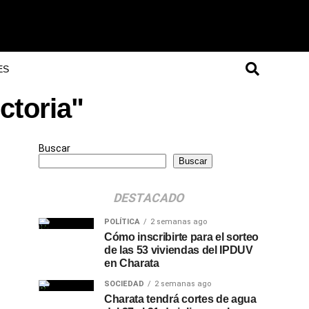
ES
ictoria"
Buscar
Buscar
DESTACADO
POLÍTICA
2 semanas ago
Cómo inscribirte para el sorteo
de las 53 viviendas del IPDUV
en Charata
SOCIEDAD
2 semanas ago
Charata tendrá cortes de agua