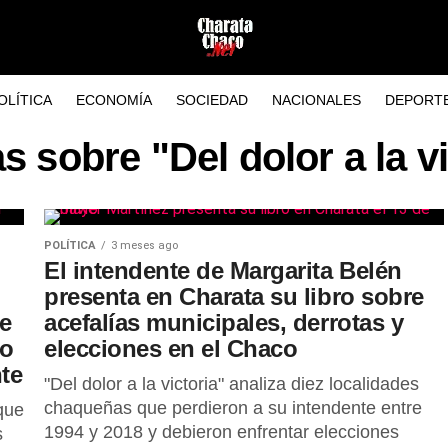
OLÍTICA
ECONOMÍA
SOCIEDAD
NACIONALES
DEPORT
s sobre "Del dolor a la v
POLÍTICA
3 meses ago
El intendente de Margarita Belén
presenta en Charata su libro sobre
re
acefalías municipales, derrotas y
do
elecciones en el Chaco
te
"Del dolor a la victoria" analiza diez localidades
chaqueñas que perdieron a su intendente entre
que
1994 y 2018 y debieron enfrentar elecciones
s