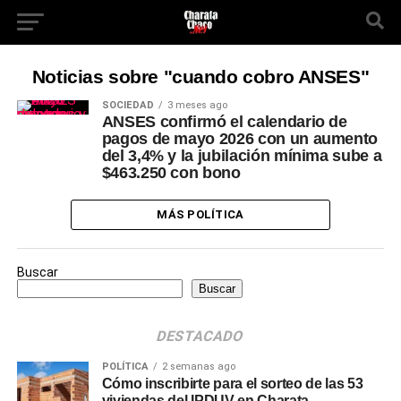
Noticias sobre "cuando cobro ANSES"
SOCIEDAD
3 meses ago
ANSES confirmó el calendario de
pagos de mayo 2026 con un aumento
del 3,4% y la jubilación mínima sube a
$463.250 con bono
MÁS POLÍTICA
Buscar
Buscar
DESTACADO
POLÍTICA
2 semanas ago
Cómo inscribirte para el sorteo de las 53
viviendas del IPDUV en Charata