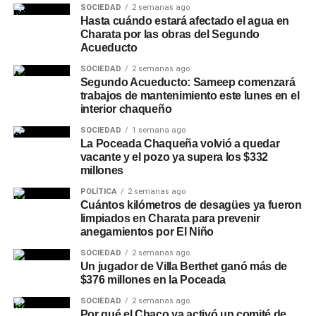
SOCIEDAD
2 semanas ago
Hasta cuándo estará afectado el agua en
Charata por las obras del Segundo
Acueducto
SOCIEDAD
2 semanas ago
Segundo Acueducto: Sameep comenzará
trabajos de mantenimiento este lunes en el
interior chaqueño
SOCIEDAD
1 semana ago
La Poceada Chaqueña volvió a quedar
vacante y el pozo ya supera los $332
millones
POLÍTICA
2 semanas ago
Cuántos kilómetros de desagües ya fueron
limpiados en Charata para prevenir
anegamientos por El Niño
SOCIEDAD
2 semanas ago
Un jugador de Villa Berthet ganó más de
$376 millones en la Poceada
SOCIEDAD
2 semanas ago
Por qué el Chaco ya activó un comité de