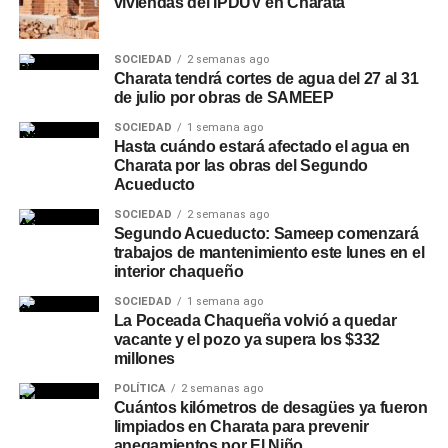
viviendas del IPDUV en Charata
SOCIEDAD
2 semanas ago
Charata tendrá cortes de agua del 27 al 31
de julio por obras de SAMEEP
SOCIEDAD
1 semana ago
Hasta cuándo estará afectado el agua en
Charata por las obras del Segundo
Acueducto
SOCIEDAD
2 semanas ago
Segundo Acueducto: Sameep comenzará
trabajos de mantenimiento este lunes en el
interior chaqueño
SOCIEDAD
1 semana ago
La Poceada Chaqueña volvió a quedar
vacante y el pozo ya supera los $332
millones
POLÍTICA
2 semanas ago
Cuántos kilómetros de desagües ya fueron
limpiados en Charata para prevenir
anegamientos por El Niño