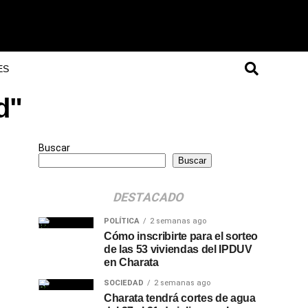
ES
d"
Buscar
Buscar
DESTACADO
POLÍTICA
2 semanas ago
Cómo inscribirte para el sorteo
de las 53 viviendas del IPDUV
en Charata
SOCIEDAD
2 semanas ago
Charata tendrá cortes de agua