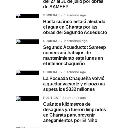
del 27 al 31 de julio por obras
de SAMEEP
SOCIEDAD
1 semana ago
Hasta cuándo estará afectado
el agua en Charata por las
obras del Segundo Acueducto
SOCIEDAD
2 semanas ago
Segundo Acueducto: Sameep
comenzará trabajos de
mantenimiento este lunes en
el interior chaqueño
SOCIEDAD
1 semana ago
La Poceada Chaqueña volvió
a quedar vacante y el pozo ya
supera los $332 millones
POLÍTICA
2 semanas ago
Cuántos kilómetros de
desagües ya fueron limpiados
en Charata para prevenir
anegamientos por El Niño