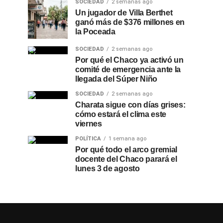
SOCIEDAD
2 semanas ago
Un jugador de Villa Berthet
ganó más de $376 millones en
la Poceada
SOCIEDAD
2 semanas ago
Por qué el Chaco ya activó un
comité de emergencia ante la
llegada del Súper Niño
SOCIEDAD
2 semanas ago
Charata sigue con días grises:
cómo estará el clima este
viernes
POLÍTICA
1 semana ago
Por qué todo el arco gremial
docente del Chaco parará el
lunes 3 de agosto