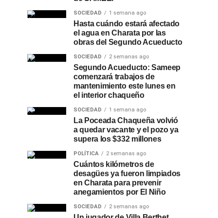
SOCIEDAD
1 semana ago
Hasta cuándo estará afectado
el agua en Charata por las
obras del Segundo Acueducto
SOCIEDAD
2 semanas ago
Segundo Acueducto: Sameep
comenzará trabajos de
mantenimiento este lunes en
el interior chaqueño
SOCIEDAD
1 semana ago
La Poceada Chaqueña volvió
a quedar vacante y el pozo ya
supera los $332 millones
POLÍTICA
2 semanas ago
Cuántos kilómetros de
desagües ya fueron limpiados
en Charata para prevenir
anegamientos por El Niño
SOCIEDAD
2 semanas ago
Un jugador de Villa Berthet