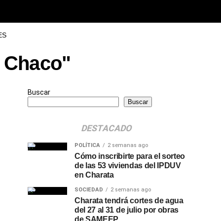
ES
l Chaco"
Buscar
Buscar
DESTACADO
POLÍTICA
2 semanas ago
Cómo inscribirte para el sorteo
de las 53 viviendas del IPDUV
en Charata
SOCIEDAD
2 semanas ago
Charata tendrá cortes de agua
del 27 al 31 de julio por obras
de SAMEEP