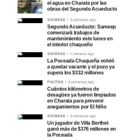
el agua en Charata por las
obras del Segundo Acueducto
SOCIEDAD
2 semanas ago
Segundo Acueducto: Sameep
comenzará trabajos de
mantenimiento este lunes en
el interior chaqueño
SOCIEDAD
1 semana ago
La Poceada Chaqueña volvió
a quedar vacante y el pozo ya
supera los $332 millones
POLÍTICA
2 semanas ago
Cuántos kilómetros de
desagües ya fueron limpiados
en Charata para prevenir
anegamientos por El Niño
SOCIEDAD
2 semanas ago
Un jugador de Villa Berthet
ganó más de $376 millones en
la Poceada