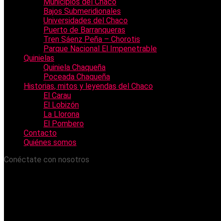
Municipios del Chaco
Bajos Submeridionales
Universidades del Chaco
Puerto de Barranqueras
Tren Sáenz Peña – Chorotis
Parque Nacional El Impenetrable
Quinielas
Quiniela Chaqueña
Poceada Chaqueña
Historias, mitos y leyendas del Chaco
El Carau
El Lobizón
La Llorona
El Pombero
Contacto
Quiénes somos
Conéctate con nosotros