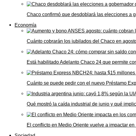
Chaco confirmó que desdoblará las elecciones a 
Economía
Cuánto cobrarán los jubilados del Chaco en agos
Está habilitado Adelanto Chaco 24 que permite comp
Cuánto se puede pedir con el nuevo Préstamo Ex
Qué mostró la caída industrial de junio y qué impl
El conflicto en Medio Oriente vuelve a impactar e
Sociedad