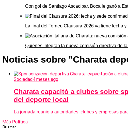
Con gol de Santiago Ascacíbar, Boca le ganó a Es
La final del Torneo Clausura 2026 ya tiene fecha 
Quiénes integran la nueva comisión directiva de la
Noticias sobre "Charata dep
Sociedad
4 meses ago
Charata capacitó a clubes sobre sp
del deporte local
La jornada reunió a autoridades, clubes y empresas para 
Más Política
Buscar