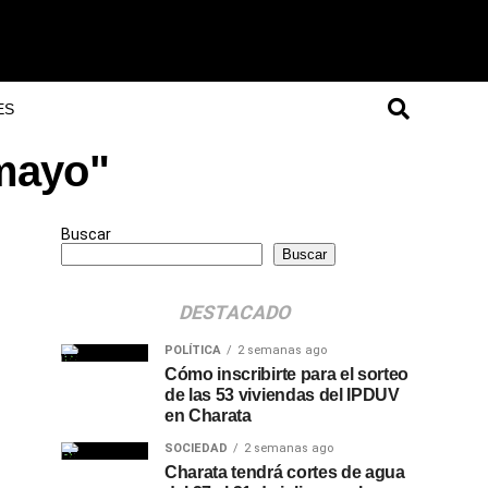
ES
 mayo"
Buscar
Buscar
DESTACADO
POLÍTICA
2 semanas ago
Cómo inscribirte para el sorteo
de las 53 viviendas del IPDUV
en Charata
SOCIEDAD
2 semanas ago
Charata tendrá cortes de agua