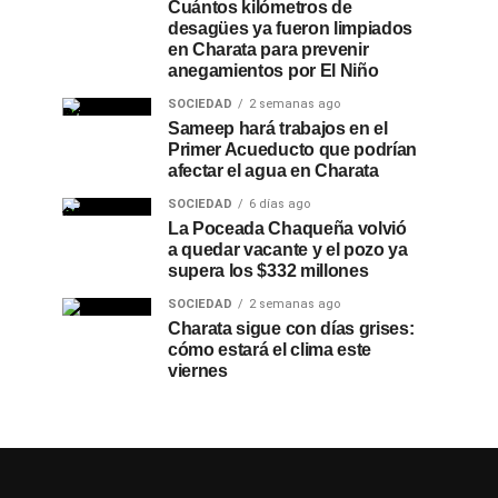
Cuántos kilómetros de
desagües ya fueron limpiados
en Charata para prevenir
anegamientos por El Niño
SOCIEDAD
2 semanas ago
Sameep hará trabajos en el
Primer Acueducto que podrían
afectar el agua en Charata
SOCIEDAD
6 días ago
La Poceada Chaqueña volvió
a quedar vacante y el pozo ya
supera los $332 millones
SOCIEDAD
2 semanas ago
Charata sigue con días grises:
cómo estará el clima este
viernes