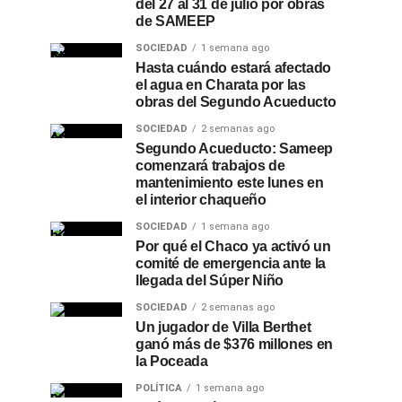
del 27 al 31 de julio por obras
de SAMEEP
SOCIEDAD
1 semana ago
Hasta cuándo estará afectado
el agua en Charata por las
obras del Segundo Acueducto
SOCIEDAD
2 semanas ago
Segundo Acueducto: Sameep
comenzará trabajos de
mantenimiento este lunes en
el interior chaqueño
SOCIEDAD
1 semana ago
Por qué el Chaco ya activó un
comité de emergencia ante la
llegada del Súper Niño
SOCIEDAD
2 semanas ago
Un jugador de Villa Berthet
ganó más de $376 millones en
la Poceada
POLÍTICA
1 semana ago