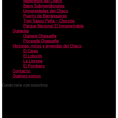
Municipios del Chaco
Bajos Submeridionales
Universidades del Chaco
Puerto de Barranqueras
Tren Sáenz Peña – Chorotis
Parque Nacional El Impenetrable
Quinielas
Quiniela Chaqueña
Poceada Chaqueña
Historias, mitos y leyendas del Chaco
El Carau
El Lobizón
La Llorona
El Pombero
Contacto
Quiénes somos
Conéctate con nosotros