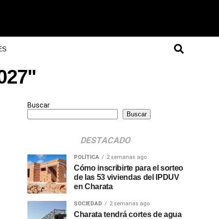
ES
2027"
Buscar
Buscar
DESTACADO
POLÍTICA
2 semanas ago
Cómo inscribirte para el sorteo
de las 53 viviendas del IPDUV
en Charata
SOCIEDAD
2 semanas ago
Charata tendrá cortes de agua