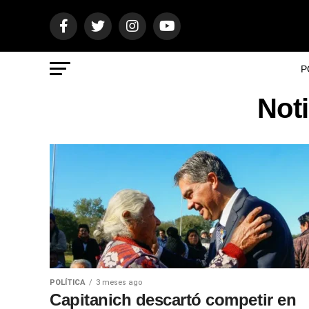
P
Noti
POLÍTICA
3 meses ago
Capitanich descartó competir en