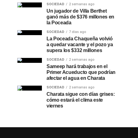
SOCIEDAD
2 semanas ago
Un jugador de Villa Berthet
ganó más de $376 millones en
la Poceada
SOCIEDAD
7 días ago
La Poceada Chaqueña volvió
a quedar vacante y el pozo ya
supera los $332 millones
SOCIEDAD
2 semanas ago
Sameep hará trabajos en el
Primer Acueducto que podrían
afectar el agua en Charata
SOCIEDAD
2 semanas ago
Charata sigue con días grises:
cómo estará el clima este
viernes