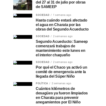
del 27 al 31 de julio por obras
de SAMEEP
SOCIEDAD
1 semana ago
Hasta cuándo estará afectado
el agua en Charata por las
obras del Segundo Acueducto
SOCIEDAD
2 semanas ago
Segundo Acueducto: Sameep
comenzará trabajos de
mantenimiento este lunes en
el interior chaqueño
SOCIEDAD
2 semanas ago
Por qué el Chaco ya activó un
comité de emergencia ante la
llegada del Súper Niño
POLÍTICA
2 semanas ago
Cuántos kilómetros de
desagües ya fueron limpiados
en Charata para prevenir
anegamientos por El Niño