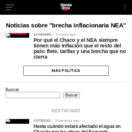
Noticias sobre "brecha inflacionaria NEA"
ECONOMÍA
3 meses ago
Por qué el Chaco y el NEA siempre
tienen más inflación que el resto del
país: flete, tarifas y una brecha que no
cierra
MÁS POLÍTICA
Buscar
Buscar
DESTACADO
SOCIEDAD
2 semanas ago
Hasta cuándo estará afectado el agua en
Charata por las obras del Segundo