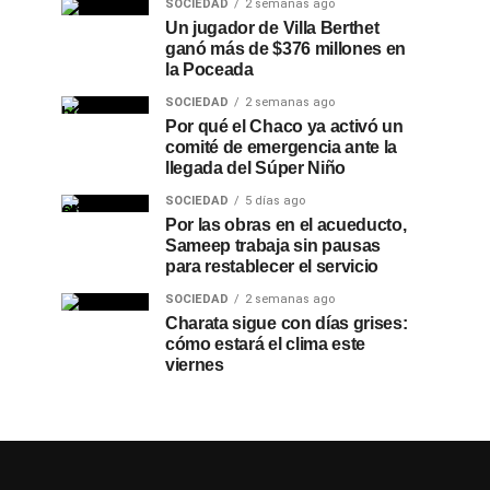
SOCIEDAD
2 semanas ago
Un jugador de Villa Berthet
ganó más de $376 millones en
la Poceada
SOCIEDAD
2 semanas ago
Por qué el Chaco ya activó un
comité de emergencia ante la
llegada del Súper Niño
SOCIEDAD
5 días ago
Por las obras en el acueducto,
Sameep trabaja sin pausas
para restablecer el servicio
SOCIEDAD
2 semanas ago
Charata sigue con días grises:
cómo estará el clima este
viernes