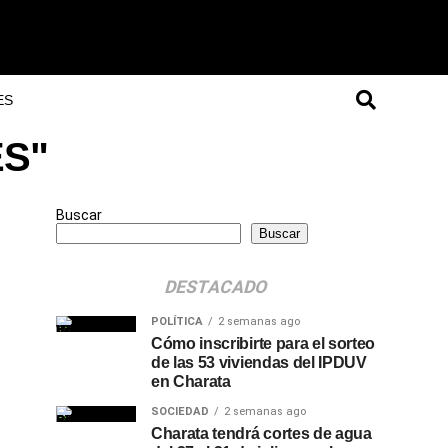
ES
ES"
Buscar
Buscar
DESTACADO
POLÍTICA
2 semanas ago
Cómo inscribirte para el sorteo
de las 53 viviendas del IPDUV
en Charata
SOCIEDAD
2 semanas ago
Charata tendrá cortes de agua