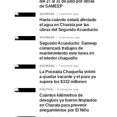
del 27 al 31 de julio por obras
de SAMEEP
SOCIEDAD
1 semana ago
Hasta cuándo estará afectado
el agua en Charata por las
obras del Segundo Acueducto
SOCIEDAD
2 semanas ago
Segundo Acueducto: Sameep
comenzará trabajos de
mantenimiento este lunes en
el interior chaqueño
SOCIEDAD
1 semana ago
La Poceada Chaqueña volvió
a quedar vacante y el pozo ya
supera los $332 millones
POLÍTICA
2 semanas ago
Cuántos kilómetros de
desagües ya fueron limpiados
en Charata para prevenir
anegamientos por El Niño