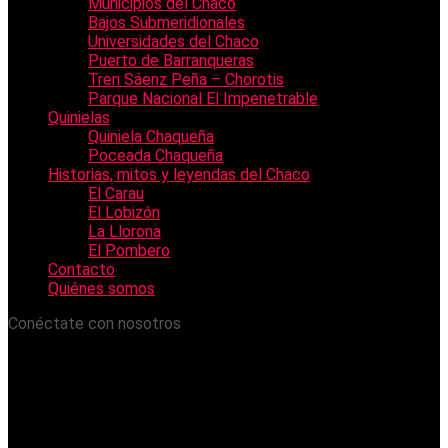
Municipios del Chaco
Bajos Submeridionales
Universidades del Chaco
Puerto de Barranqueras
Tren Sáenz Peña – Chorotis
Parque Nacional El Impenetrable
Quinielas
Quiniela Chaqueña
Poceada Chaqueña
Historias, mitos y leyendas del Chaco
El Carau
El Lobizón
La Llorona
El Pombero
Contacto
Quiénes somos
Conéctate con nosotros