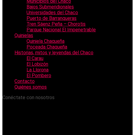
Municipios del Chaco
Bajos Submeridionales
Universidades del Chaco
Puerto de Barranqueras
Tren Sáenz Peña – Chorotis
Parque Nacional El Impenetrable
Quinielas
Quiniela Chaqueña
Poceada Chaqueña
Historias, mitos y leyendas del Chaco
El Carau
El Lobizón
La Llorona
El Pombero
Contacto
Quiénes somos
Conéctate con nosotros