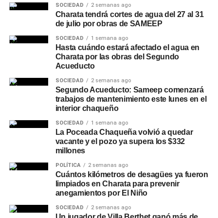
SOCIEDAD
2 semanas ago
Charata tendrá cortes de agua del 27 al 31
de julio por obras de SAMEEP
SOCIEDAD
1 semana ago
Hasta cuándo estará afectado el agua en
Charata por las obras del Segundo
Acueducto
SOCIEDAD
2 semanas ago
Segundo Acueducto: Sameep comenzará
trabajos de mantenimiento este lunes en el
interior chaqueño
SOCIEDAD
1 semana ago
La Poceada Chaqueña volvió a quedar
vacante y el pozo ya supera los $332
millones
POLÍTICA
2 semanas ago
Cuántos kilómetros de desagües ya fueron
limpiados en Charata para prevenir
anegamientos por El Niño
SOCIEDAD
2 semanas ago
Un jugador de Villa Berthet ganó más de