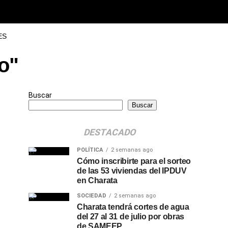
ES
o"
Buscar
Buscar
DESTACADO
POLÍTICA
2 semanas ago
Cómo inscribirte para el sorteo
de las 53 viviendas del IPDUV
en Charata
SOCIEDAD
2 semanas ago
Charata tendrá cortes de agua
del 27 al 31 de julio por obras
de SAMEEP