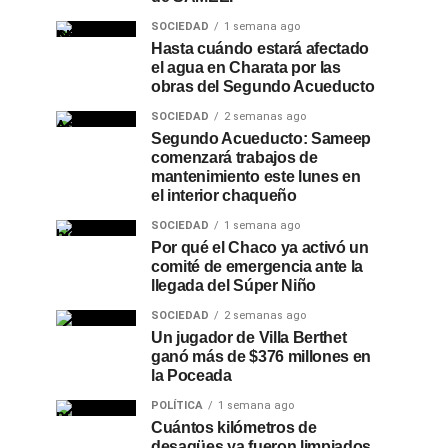
SOCIEDAD
1 semana ago
Hasta cuándo estará afectado
el agua en Charata por las
obras del Segundo Acueducto
SOCIEDAD
2 semanas ago
Segundo Acueducto: Sameep
comenzará trabajos de
mantenimiento este lunes en
el interior chaqueño
SOCIEDAD
1 semana ago
Por qué el Chaco ya activó un
comité de emergencia ante la
llegada del Súper Niño
SOCIEDAD
2 semanas ago
Un jugador de Villa Berthet
ganó más de $376 millones en
la Poceada
POLÍTICA
1 semana ago
Cuántos kilómetros de
desagües ya fueron limpiados