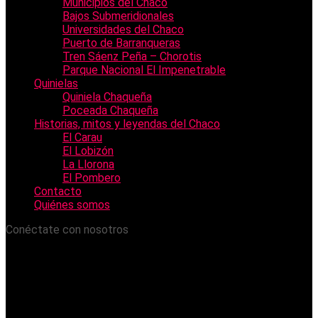
Municipios del Chaco
Bajos Submeridionales
Universidades del Chaco
Puerto de Barranqueras
Tren Sáenz Peña – Chorotis
Parque Nacional El Impenetrable
Quinielas
Quiniela Chaqueña
Poceada Chaqueña
Historias, mitos y leyendas del Chaco
El Carau
El Lobizón
La Llorona
El Pombero
Contacto
Quiénes somos
Conéctate con nosotros