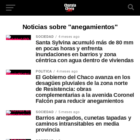
Noticias sobre "anegamientos"
SOCIEDAD
4 meses ago
Santa Sylvina acumuló más de 80 mm
en pocas horas y enfrenta
inundaciones en barrios y zona
céntrica con agua dentro de viviendas
POLÍTICA
4 meses ago
El Gobierno del Chaco avanza en los
desagües pluviales de la zona norte
de Resistencia: obras
complementarias a la avenida Coronel
Falcón para reducir anegamientos
SOCIEDAD
5 meses ago
Barrios anegados, cunetas tapadas y
caminos intransitables en media
provincia