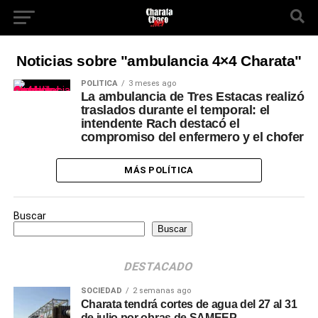
Noticias sobre "ambulancia 4×4 Charata"
POLÍTICA
3 meses ago
La ambulancia de Tres Estacas realizó
traslados durante el temporal: el
intendente Rach destacó el
compromiso del enfermero y el chofer
MÁS POLÍTICA
Buscar
Buscar
DESTACADO
SOCIEDAD
2 semanas ago
Charata tendrá cortes de agua del 27 al 31
de julio por obras de SAMEEP