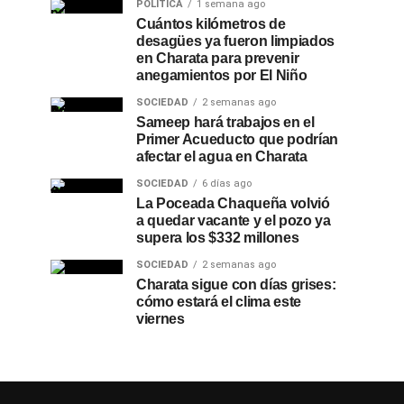
POLÍTICA
1 semana ago
Cuántos kilómetros de
desagües ya fueron limpiados
en Charata para prevenir
anegamientos por El Niño
SOCIEDAD
2 semanas ago
Sameep hará trabajos en el
Primer Acueducto que podrían
afectar el agua en Charata
SOCIEDAD
6 días ago
La Poceada Chaqueña volvió
a quedar vacante y el pozo ya
supera los $332 millones
SOCIEDAD
2 semanas ago
Charata sigue con días grises:
cómo estará el clima este
viernes