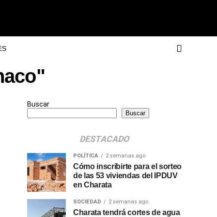
ES
haco"
Buscar
Buscar
DESTACADO
POLÍTICA
2 semanas ago
Cómo inscribirte para el sorteo
de las 53 viviendas del IPDUV
en Charata
SOCIEDAD
2 semanas ago
Charata tendrá cortes de agua