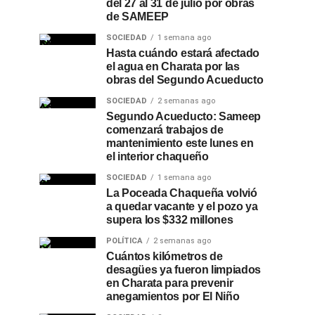
del 27 al 31 de julio por obras
de SAMEEP
SOCIEDAD
1 semana ago
Hasta cuándo estará afectado
el agua en Charata por las
obras del Segundo Acueducto
SOCIEDAD
2 semanas ago
Segundo Acueducto: Sameep
comenzará trabajos de
mantenimiento este lunes en
el interior chaqueño
SOCIEDAD
1 semana ago
La Poceada Chaqueña volvió
a quedar vacante y el pozo ya
supera los $332 millones
POLÍTICA
2 semanas ago
Cuántos kilómetros de
desagües ya fueron limpiados
en Charata para prevenir
anegamientos por El Niño