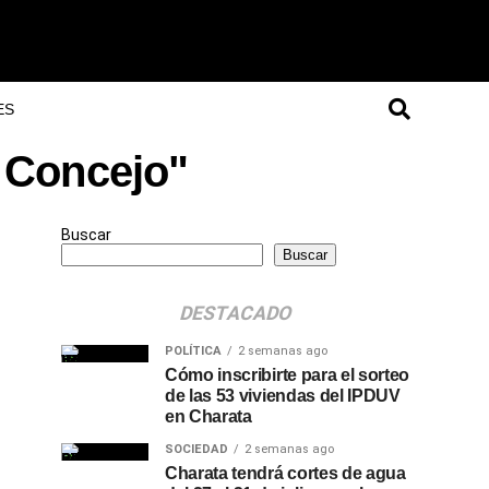
ES
a Concejo"
Buscar
Buscar
DESTACADO
POLÍTICA
2 semanas ago
Cómo inscribirte para el sorteo
de las 53 viviendas del IPDUV
en Charata
SOCIEDAD
2 semanas ago
Charata tendrá cortes de agua