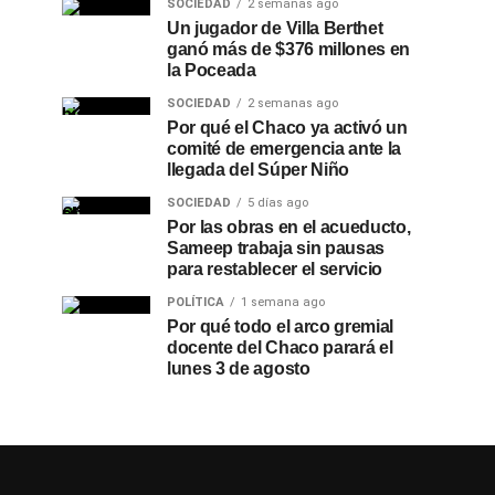
SOCIEDAD
2 semanas ago
Un jugador de Villa Berthet
ganó más de $376 millones en
la Poceada
SOCIEDAD
2 semanas ago
Por qué el Chaco ya activó un
comité de emergencia ante la
llegada del Súper Niño
SOCIEDAD
5 días ago
Por las obras en el acueducto,
Sameep trabaja sin pausas
para restablecer el servicio
POLÍTICA
1 semana ago
Por qué todo el arco gremial
docente del Chaco parará el
lunes 3 de agosto