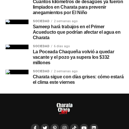
Cuántos kilómetros de desagües ya fueron
limpiados en Charata para prevenir
anegamientos por El Niño
SOCIEDAD
2 semanas ago
Sameep hará trabajos en el Primer
Acueducto que podrían afectar el agua en
Charata
SOCIEDAD
6 días ago
La Poceada Chaqueña volvió a quedar
vacante y el pozo ya supera los $332
millones
SOCIEDAD
2 semanas ago
Charata sigue con días grises: cómo estará
el clima este viernes