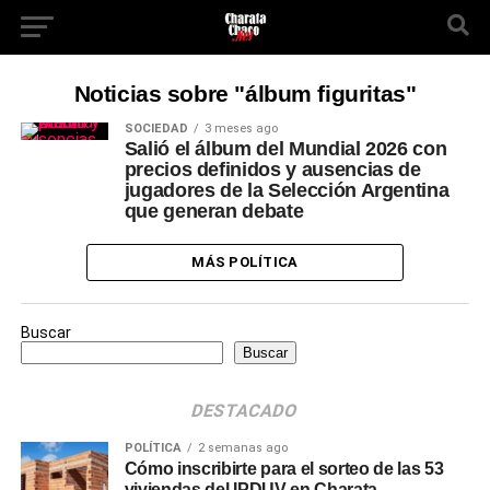
Noticias sobre "álbum figuritas"
SOCIEDAD
3 meses ago
Salió el álbum del Mundial 2026 con
precios definidos y ausencias de
jugadores de la Selección Argentina
que generan debate
MÁS POLÍTICA
Buscar
Buscar
DESTACADO
POLÍTICA
2 semanas ago
Cómo inscribirte para el sorteo de las 53
viviendas del IPDUV en Charata