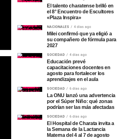
El talento charatense brilló en
el 8° Encuentro de Escultores
«Plaza Inspira»
NACIONALES
4 días ago
Milei confirmó que ya eligió a
su compañero de fórmula para
2027
SOCIEDAD
4 días ago
Educación prevé
capacitaciones docentes en
agosto para fortalecer los
aprendizajes en el aula
SOCIEDAD
6 días ago
La ONU lanzó una advertencia
por el Súper Niño: qué zonas
podrían ser las más afectadas
SOCIEDAD
6 días ago
El Hospital de Charata invita a
la Semana de la Lactancia
Materna del 4 al 7 de agosto