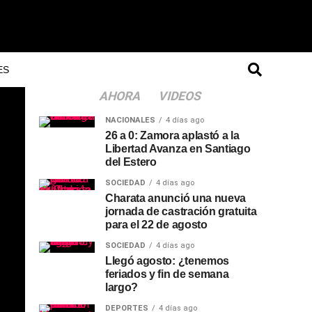
ES
AHORA
VIDEOS
NACIONALES
4 días ago
26 a 0: Zamora aplastó a la
Libertad Avanza en Santiago
del Estero
SOCIEDAD
4 días ago
Charata anunció una nueva
jornada de castración gratuita
para el 22 de agosto
SOCIEDAD
4 días ago
Llegó agosto: ¿tenemos
feriados y fin de semana
largo?
DEPORTES
4 días ago