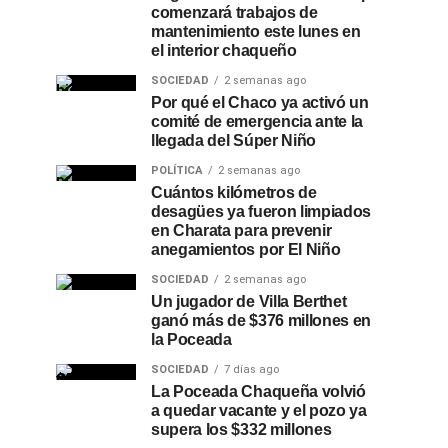
comenzará trabajos de
mantenimiento este lunes en
el interior chaqueño
SOCIEDAD
2 semanas ago
Por qué el Chaco ya activó un
comité de emergencia ante la
llegada del Súper Niño
POLÍTICA
2 semanas ago
Cuántos kilómetros de
desagües ya fueron limpiados
en Charata para prevenir
anegamientos por El Niño
SOCIEDAD
2 semanas ago
Un jugador de Villa Berthet
ganó más de $376 millones en
la Poceada
SOCIEDAD
7 días ago
La Poceada Chaqueña volvió
a quedar vacante y el pozo ya
supera los $332 millones