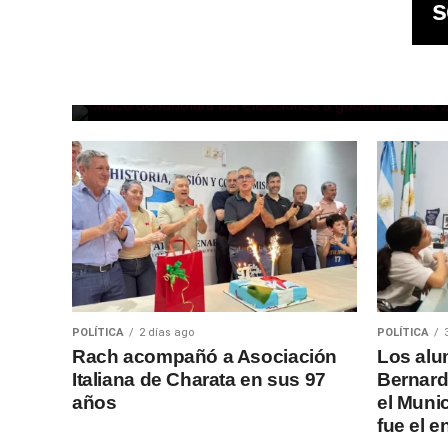
s
Chaco confirmó que
desdoblará las elecciones 
gobernador de 2027
POLÍTICA
2 días ago
POLÍTICA
Rach acompañó a Asociación
Los alu
Italiana de Charata en sus 97
Bernard
años
el Muni
fue el 