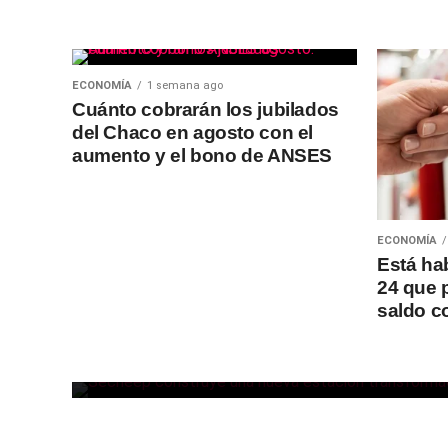
ECONOMÍA
1 semana ago
Cuánto cobrarán los jubilados
del Chaco en agosto con el
aumento y el bono de ANSES
SOCIEDAD
17 horas ago
Secheep avanza con una
ECONOMÍA
nueva estación
Está ha
24 que 
transformadora para
saldo co
fortalecer la electricidad e
Charata