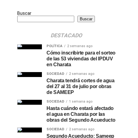
Buscar
Buscar
DESTACADO
POLÍTICA
2 semanas ago
Cómo inscribirte para el sorteo
de las 53 viviendas del IPDUV
en Charata
SOCIEDAD
2 semanas ago
Charata tendrá cortes de agua
del 27 al 31 de julio por obras
de SAMEEP
SOCIEDAD
1 semana ago
Hasta cuándo estará afectado
el agua en Charata por las
obras del Segundo Acueducto
SOCIEDAD
2 semanas ago
Segundo Acueducto: Sameep