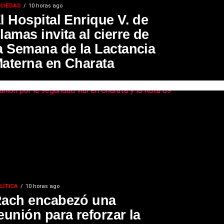
CIEDAD
10 horas ago
l Hospital Enrique V. de
lamas invita al cierre de
a Semana de la Lactancia
aterna en Charata
LÍTICA
10 horas ago
ach encabezó una
eunión para reforzar la
POLÍTICA
1 día ago