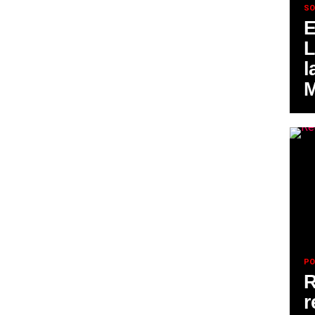
SO
E
L
l
M
PO
R
r
POLÍTICA
19 horas ago