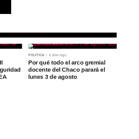
 Charata Paola
echazar la
Ley de Tierras
POLÍTICA
6 días ago
I
Por qué todo el arco gremial
guridad
docente del Chaco parará el
NEA
lunes 3 de agosto