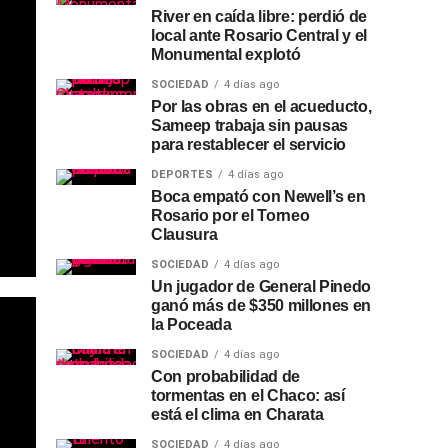
River en caída libre: perdió de
local ante Rosario Central y el
Monumental explotó
SOCIEDAD
4 días ago
Por las obras en el acueducto,
Sameep trabaja sin pausas
para restablecer el servicio
DEPORTES
4 días ago
Boca empató con Newell’s en
Rosario por el Torneo
Clausura
SOCIEDAD
4 días ago
Un jugador de General Pinedo
ganó más de $350 millones en
la Poceada
SOCIEDAD
4 días ago
Con probabilidad de
tormentas en el Chaco: así
está el clima en Charata
SOCIEDAD
4 días ago