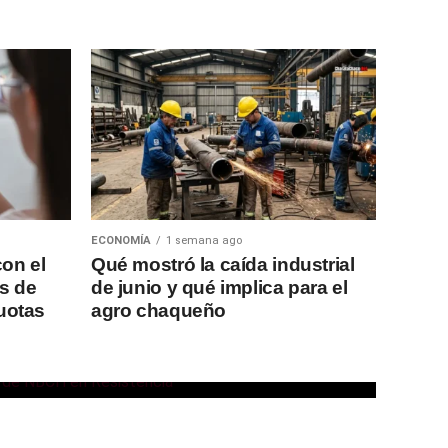
ECONOMÍA
1 semana ago
on el
Qué mostró la caída industrial
s de
de junio y qué implica para el
 cierre de su
uotas
agro chaqueño
e en el Club
stencia