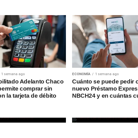
1 semana ago
ECONOMÍA
1 semana ago
bilitado Adelanto Chaco
Cuánto se puede pedir c
SOCIEDAD
19 horas ago
permite comprar sin
nuevo Préstamo Expres
NBCH invitó al
n la tarjeta de débito
NBCH24 y en cuántas c
n
muestra de art
Social de Resi