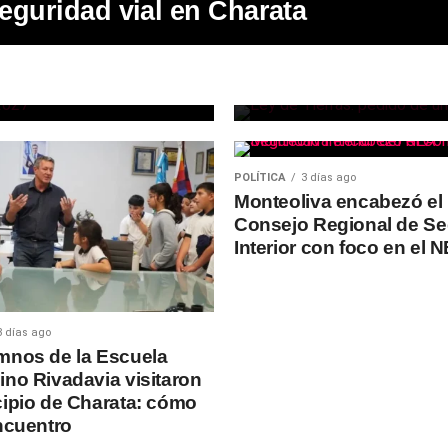
eguridad vial en Charata
La concejal de
a
Gauna, pidió r
reforma de la 
POLÍTICA
3 días ago
Monteoliva encabezó el I
Consejo Regional de Se
Interior con foco en el 
3 días ago
mnos de la Escuela
ino Rivadavia visitaron
cipio de Charata: cómo
encuentro