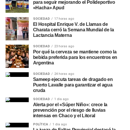
para seguir mejorando el Polideportivo
«Hacha» Apud
SOCIEDAD
17 horas ago
El Hospital Enrique V. de Llamas de
Charata cerró la Semana Mundial de la
Lactancia Materna
SOCIEDAD
23 horas ago
Por qué la cerveza se mantiene como la
bebida preferida para los encuentros en
Argentina
SOCIEDAD
24 horas ago
Sameep ejecuta tareas de dragado en
Puerto Lavalle para garantizar el agua
cruda
SOCIEDAD
1 día ago
Alerta por el «Súper Niño»: crece la
prevención por el riesgo de lluvias
intensas en Chaco y el Litoral
POLÍTICA
1 día ago
La jueza de Faltas Provincial destacó la