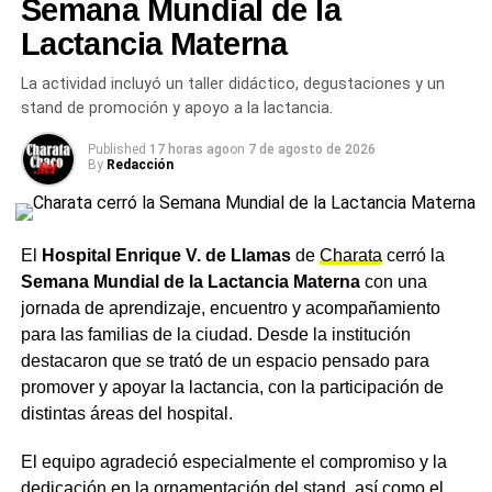
Semana Mundial de la
excrementos de mascotas y los papeles plastificados o
con mucha tinta.
Lactancia Materna
Cuándo está listo y cómo
La actividad incluyó un taller didáctico, degustaciones y un
stand de promoción y apoyo a la lactancia.
aplicarlo al limonero
Published
17 horas ago
on
7 de agosto de 2026
By
Redacción
El proceso de maduración tarda entre tres y seis meses.
El compost está listo cuando adquiere un color marrón
oscuro o negro, una textura suelta y esponjosa y un olor
El
Hospital Enrique V. de Llamas
de
Charata
cerró la
agradable a tierra de bosque. Una vez maduro, la
Semana Mundial de la Lactancia Materna
con una
aplicación es simple: hay que retirar las malezas y restos
jornada de aprendizaje, encuentro y acompañamiento
secos de la base del árbol, distribuir una capa de tres a
para las familias de la ciudad. Desde la institución
cinco centímetros de compost alrededor del tronco —sin
destacaron que se trató de un espacio pensado para
que lo toque directamente, para evitar problemas de
promover y apoyar la lactancia, con la participación de
humedad— y regar de forma moderada para que los
distintas áreas del hospital.
nutrientes comiencen a incorporarse al suelo.
El
procedimiento puede repetirse durante toda la
El equipo agradeció especialmente el compromiso y la
temporada según sea necesario.
dedicación en la ornamentación del stand, así como el