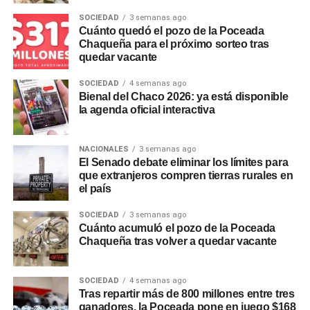
remarcó que las tareas se adecuan de forma permanente
SOCIEDAD
3 semanas ago
a la evolución de las condiciones hidrológicas.
Cuánto quedó el pozo de la Poceada
Chaqueña para el próximo sorteo tras
quedar vacante
Un plan preventivo en
SOCIEDAD
4 semanas ago
distintos puntos de la
Bienal del Chaco 2026: ya está disponible
la agenda oficial interactiva
provincia
Desde
Sameep
remarcaron que estas intervenciones
NACIONALES
3 semanas ago
El Senado debate eliminar los límites para
forman parte de un plan de trabajo preventivo que la
que extranjeros compren tierras rurales en
empresa desarrolla en distintos puntos de la provincia
el país
para responder con rapidez a las variaciones hidrológicas
y asegurar la prestación del servicio, priorizando el
SOCIEDAD
3 semanas ago
Cuánto acumuló el pozo de la Poceada
funcionamiento de las plantas potabilizadoras y el
Chaqueña tras volver a quedar vacante
abastecimiento a la población. La planta de Puerto
Lavalle distribuye agua potable a esa localidad y a Fortín
Lavalle, Juan José Castelli, Miraflores, El Espinillo y Villa
SOCIEDAD
4 semanas ago
Tras repartir más de 800 millones entre tres
Río Bermejito.
ganadores, la Poceada pone en juego $168