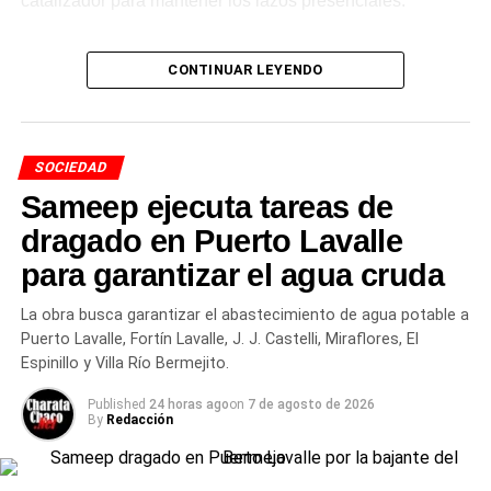
catalizador para mantener los lazos presenciales.
Cambios en las preferencias y
CONTINUAR LEYENDO
el auge de las opciones sin
alcohol
SOCIEDAD
Durante los últimos años, el perfil del consumidor
Sameep ejecuta tareas de
argentino atravesó una transformación visible. Si bien las
dragado en Puerto Lavalle
variedades tradicionales rubias sostienen el mayor
para garantizar el agua cruda
volumen de ventas, se consolidó la búsqueda de nuevos
estilos artesanales, combinaciones gastronómicas y
La obra busca garantizar el abastecimiento de agua potable a
alternativas de menor graduación.
Puerto Lavalle, Fortín Lavalle, J. J. Castelli, Miraflores, El
Espinillo y Villa Río Bermejito.
Entre las tendencias de
Published
24 horas ago
on
7 de agosto de 2026
mercado sobresalen los
By
Redacción
siguientes aspectos: