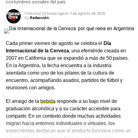
costumbres sociales del país.
Quienes quieran comenzar con su propio limonero en
familias
Charata pueden conseguirlo en el
vivero municipal
, en el
Published
23 horas ago
on
7 de agosto de 2026
By
Redacción
vivero de Doña Irene, en la
Escuela Agropecuaria
o en el
El
hospital
destacó especialmente a todas las mamás y
vivero de la ruta.
familias que participaron, compartieron sus experiencias
y se acercaron para conocer más sobre este alimento
Para más
noticias de Charata
y la región, seguí nuestra
Cada primer viernes de agosto se celebra el
Día
único e irremplazable. Desde la institución remarcaron
cobertura actualizada.
Internacional de la Cerveza
, una efeméride creada en
que la leche materna no solo alimenta, sino que protege,
2007 en California que se expandió a más de 50 países.
fortalece el vínculo entre mamá y bebé y aporta
TEMAS RELACIONADOS
En la Argentina, la fecha encuentra a la industria
CHARATA
COMPOST
beneficios para todo el binomio, para un comienzo
HUERTA ORGÁNICA
INVIERNO
JARDINERÍA
LIMONERO
asentada como uno de los pilares de la cultura de
TIPS DEL HOGAR
VIVERO MUNICIPAL
saludable de la vida.
encuentro, acompañando asados, partidos de fútbol y
ACTUALIDAD
reuniones con amigos.
El hospital invitó a seguir sumando acciones que
Clima en Charata hoy sábado 6 de junio: jornada
sostengan la
lactancia
, ya que consideran que apoyarla
templada con alerta de lluvia y frío para el
El arraigo de la
bebida
responde a su bajo nivel de
es una responsabilidad de toda la comunidad.
domingo
graduación alcohólica y a su carácter accesible para
compartir. En un contexto donde muchas actividades
NOTICIAS
Más
noticias de Charata
en
CharataChaco.Net.
Charata lanzó una línea de escucha comunitaria,
migran hacia entornos individuales o virtuales, los
celebró el aniversario de la Escuela 142 y agotó
especialistas destacan que el producto funciona como un
los cupos de la UNCAUS