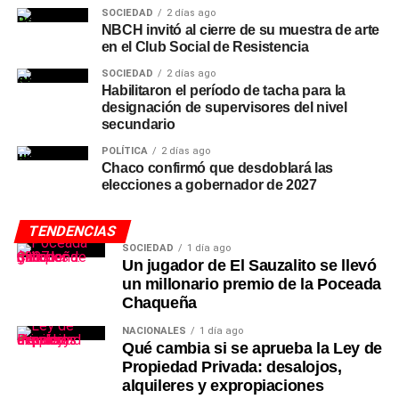
SOCIEDAD
2 días ago
NBCH invitó al cierre de su muestra de arte
en el Club Social de Resistencia
SOCIEDAD
2 días ago
Habilitaron el período de tacha para la
designación de supervisores del nivel
secundario
POLÍTICA
2 días ago
Chaco confirmó que desdoblará las
elecciones a gobernador de 2027
TENDENCIAS
SOCIEDAD
1 día ago
Un jugador de El Sauzalito se llevó
un millonario premio de la Poceada
Chaqueña
NACIONALES
1 día ago
Qué cambia si se aprueba la Ley de
Propiedad Privada: desalojos,
alquileres y expropiaciones