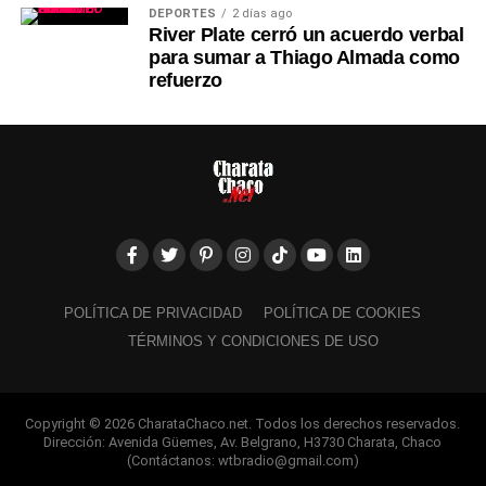
DEPORTES
2 días ago
River Plate cerró un acuerdo verbal
para sumar a Thiago Almada como
refuerzo
POLÍTICA DE PRIVACIDAD
POLÍTICA DE COOKIES
TÉRMINOS Y CONDICIONES DE USO
Copyright © 2026 CharataChaco.net. Todos los derechos reservados.
Dirección: Avenida Güemes, Av. Belgrano, H3730 Charata, Chaco
(Contáctanos: wtbradio@gmail.com)