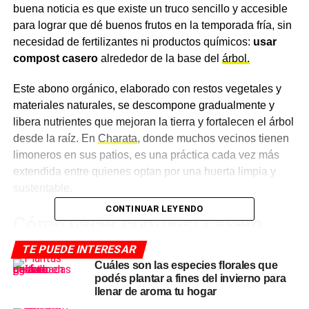
buena noticia es que existe un truco sencillo y accesible
para lograr que dé buenos frutos en la temporada fría, sin
necesidad de fertilizantes ni productos químicos:
usar
compost casero
alrededor de la base del
árbol.
Este abono orgánico, elaborado con restos vegetales y
materiales naturales, se descompone gradualmente y
libera nutrientes que mejoran la tierra y fortalecen el árbol
desde la raíz. En
Charata
, donde muchos vecinos tienen
limoneros en sus patios, es una práctica cada vez más
extendida entre quienes optan por una huerta limpia y
sustentable.
CONTINUAR LEYENDO
Cómo hacer compost casero
paso a paso
TE PUEDE INTERESAR
Cuáles son las especies florales que
podés plantar a fines del invierno para
El punto de partida es preparar una compostera: alcanza
llenar de aroma tu hogar
con un recipiente con agujeros en la base y los lados