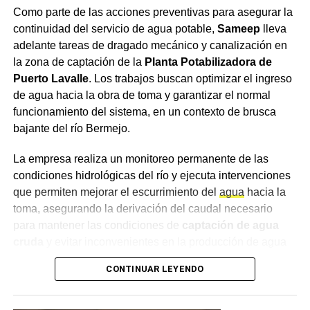
Como parte de las acciones preventivas para asegurar la
Crecimiento del segmento sin alcohol: Las
continuidad del servicio de agua potable,
Sameep
lleva
variantes 0.0% ganaron terreno entre consumidores
adelante tareas de dragado mecánico y canalización en
que buscan balancear hidratación o conducir sin
la zona de captación de la
Planta Potabilizadora de
riesgos sin abandonar el ritual social.
Puerto Lavalle
. Los trabajos buscan optimizar el ingreso
Mapeo de maridajes: La cerveza amplió su
de agua hacia la obra de toma y garantizar el normal
presencia en la gastronomía formal, combinándose
funcionamiento del sistema, en un contexto de brusca
con carnes a las brasas, pastas e incluso postres.
bajante del río Bermejo.
Canales de compra directos: Las plataformas de
La empresa realiza un monitoreo permanente de las
envío a domicilio registraron subas constantes en
condiciones hidrológicas del río y ejecuta intervenciones
la demanda, especialmente durante eventos
que permiten mejorar el escurrimiento del
agua
hacia la
deportivos de gran escala.
toma, asegurando la derivación del caudal necesario
Secretos para servirla y
para mantener las condiciones de
captación de agua
cruda
y evitar inconvenientes en la producción de agua
conservar la calidad
potable. Las tareas se desarrollan de manera sostenida y
CONTINUAR LEYENDO
se ajustan de acuerdo con la evolución de la bajante y la
Especialistas del sector señalan que la forma de servido
dinámica del río.
resulta determinante para apreciar los aromas y evitar