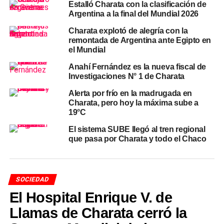
para garantizar ventilación y drenaje. La primera capa, de
Estalló Charata con la clasificación de
Argentina a la final del Mundial 2026
unos cinco centímetros, debe ser de materiales secos que
funcionen como «cama» base.
Charata explotó de alegría con la
remontada de Argentina ante Egipto en
A partir de ahí, el sistema se basa en
alternar capas
el Mundial
verdes y marrones.
Los materiales verdes —restos de
Anahí Fernández es la nueva fiscal de
frutas y verduras, cáscaras de huevo, posos de café y
Investigaciones N° 1 de Charata
saquitos de té— aportan nitrógeno. Los marrones —hojas
Alerta por frío en la madrugada en
secas, ramas pequeñas, cartón sin tinta y papel— aportan
Charata, pero hoy la máxima sube a
carbono. La clave es siempre tapar los residuos húmedos
19°C
con una capa de secos para evitar malos olores y plagas.
El sistema SUBE llegó al tren regional
que pasa por Charata y todo el Chaco
El compost debe mantenerse húmedo pero no
encharcado, con una textura similar a la de una esponja
bien escurrida. Conviene regarlo ligeramente si se nota
muy seco y revolver el material cada una o dos semanas
SOCIEDAD
para oxigenarlo. Entre los materiales que
no deben
El Hospital Enrique V. de
incorporarse
están las carnes, los huesos, los lácteos,
Llamas de Charata cerró la
los aceites, los restos de comida cocida con sal, los