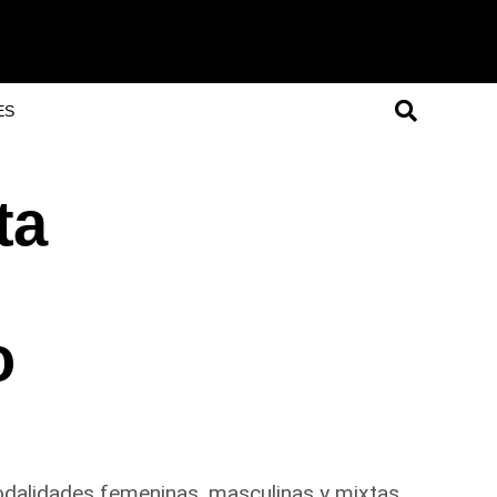
ES
ta
o
modalidades femeninas, masculinas y mixtas