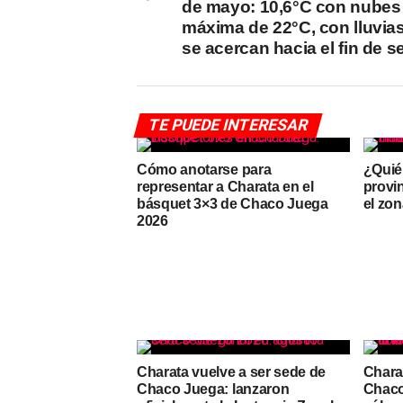
de mayo: 10,6°C con nubes
máxima de 22°C, con lluvia
se acercan hacia el fin de 
TE PUEDE INTERESAR
Cómo anotarse para
¿Quién
representar a Charata en el
provi
básquet 3×3 de Chaco Juega
el zon
2026
Charata vuelve a ser sede de
Chara
Chaco Juega: lanzaron
Chaco