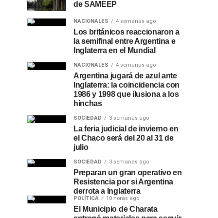
de SAMEEP
NACIONALES
4 semanas ago
Los británicos reaccionaron a
la semifinal entre Argentina e
Inglaterra en el Mundial
NACIONALES
4 semanas ago
Argentina jugará de azul ante
Inglaterra: la coincidencia con
1986 y 1998 que ilusiona a los
hinchas
SOCIEDAD
3 semanas ago
La feria judicial de invierno en
el Chaco será del 20 al 31 de
julio
SOCIEDAD
3 semanas ago
Preparan un gran operativo en
Resistencia por si Argentina
derrota a Inglaterra
POLÍTICA
10 horas ago
El Municipio de Charata