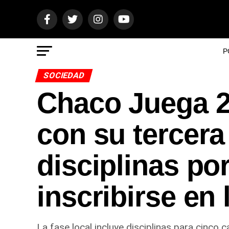
P
SOCIEDAD
Chaco Juega 2
con su tercera
disciplinas po
inscribirse en 
La fase local incluye disciplinas para cinc