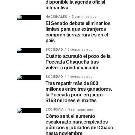
disponible la agenda oficial
interactiva
NACIONALES
3 semanas ago
El Senado debate eliminar los
límites para que extranjeros
compren tierras rurales en el
país
SOCIEDAD
3 semanas ago
Cuánto acumuló el pozo de la
Poceada Chaqueña tras
volver a quedar vacante
SOCIEDAD
4 semanas ago
Tras repartir más de 800
millones entre tres ganadores,
la Poceada pone en juego
$168 millones el martes
ECONOMÍA
3 semanas ago
Cómo será el aumento
escalonado para empleados
públicos y jubilados del Chaco
hasta noviembre