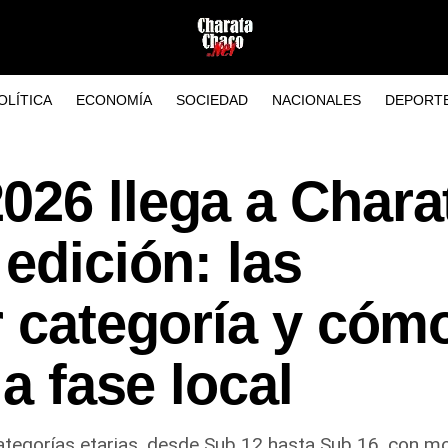
OLÍTICA
ECONOMÍA
SOCIEDAD
NACIONALES
DEPORT
026 llega a Chara
 edición: las
r categoría y cóm
la fase local
o categorías etarias, desde Sub 12 hasta Sub 16, con 