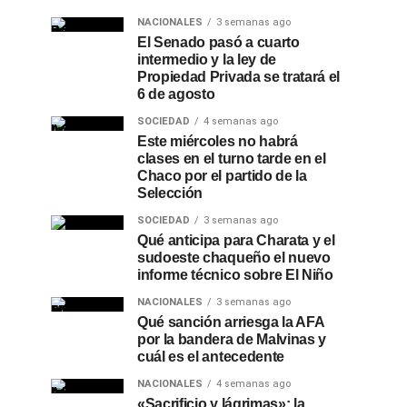
NACIONALES
3 semanas ago
El Senado pasó a cuarto
intermedio y la ley de
Propiedad Privada se tratará el
6 de agosto
SOCIEDAD
4 semanas ago
Este miércoles no habrá
clases en el turno tarde en el
Chaco por el partido de la
Selección
SOCIEDAD
3 semanas ago
Qué anticipa para Charata y el
sudoeste chaqueño el nuevo
informe técnico sobre El Niño
NACIONALES
3 semanas ago
Qué sanción arriesga la AFA
por la bandera de Malvinas y
cuál es el antecedente
NACIONALES
4 semanas ago
«Sacrificio y lágrimas»: la